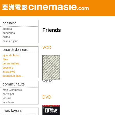
actualité
agenda
Friends
dépêches
éditos
mises à jour
VCD
base de données
ajout de fiche
films
personnalités
dossiers
interviews
beaucoup plus...
VCD IVL
communauté
mon Cinemasie
participez
DVD
forums
facebook
mes favoris