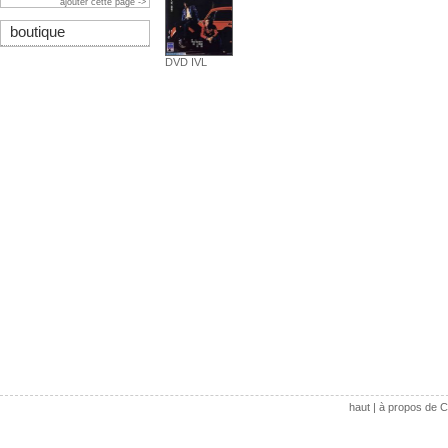
ajouter cette page ->
boutique
DVD IVL
haut
|
à propos de C