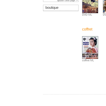
ajouter cette page ->
boutique
DVD IVL
D
coffret
coffret IVL