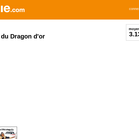
conne
moye
3.1
s du Dragon d'or