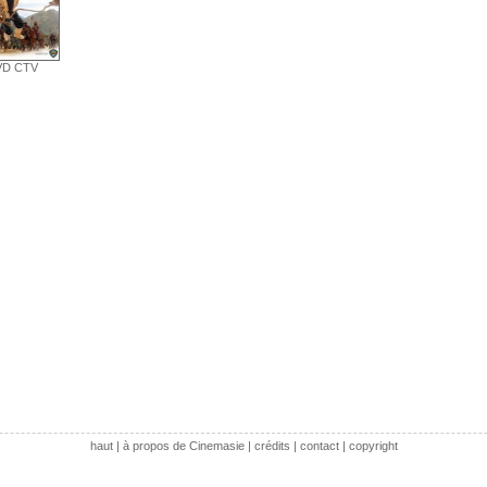
VD CTV
haut
|
à propos de Cinemasie
|
crédits
|
contact
|
copyright