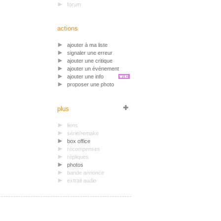
forum
actions
ajouter à ma liste
signaler une erreur
ajouter une critique
ajouter un événement
ajouter une info
proposer une photo
plus
liens
série/remake
box office
récompenses
répliques
photos
bande annonce
extrait audio