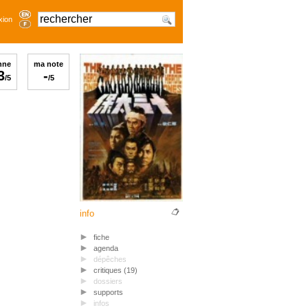
xion
nne
ma note
3
-
/5
/5
info
fiche
agenda
dépêches
critiques (19)
dossiers
supports
infos