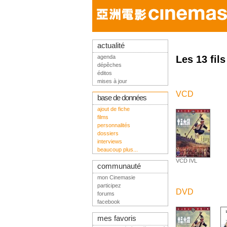
actualité
agenda
Les 13 fil
dépêches
éditos
mises à jour
VCD
base de données
ajout de fiche
films
personnalités
dossiers
interviews
beaucoup plus...
VCD IVL
communauté
mon Cinemasie
participez
DVD
forums
facebook
mes favoris