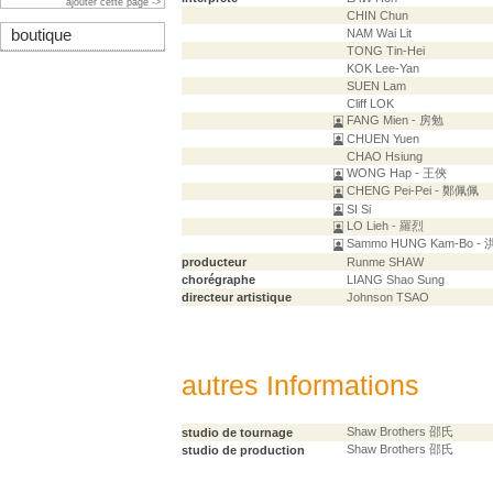
ajouter cette page ->
CHIN Chun
boutique
NAM Wai Lit
TONG Tin-Hei
KOK Lee-Yan
SUEN Lam
Cliff LOK
FANG Mien - 房勉
CHUEN Yuen
CHAO Hsiung
WONG Hap - 王俠
CHENG Pei-Pei - 鄭佩佩
SI Si
LO Lieh - 羅烈
Sammo HUNG Kam-Bo -
producteur
Runme SHAW
chorégraphe
LIANG Shao Sung
directeur artistique
Johnson TSAO
autres Informations
Shaw Brothers 邵氏
studio de tournage
Shaw Brothers 邵氏
studio de production