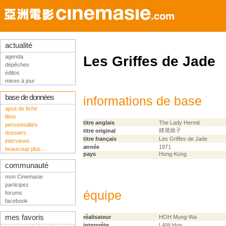
actualité
agenda
Les Griffes de Jade
dépêches
éditos
mises à jour
base de données
informations de base
ajout de fiche
films
titre anglais
The Lady Hermit
personnalités
鍾馗娘子
titre original
dossiers
titre français
Les Griffes de Jade
interviews
année
1971
beaucoup plus...
pays
Hong-Kong
communauté
mon Cinemasie
participez
équipe
forums
facebook
mes favoris
réalisateur
HOH Mung-Wa
interprète
LAW Hon