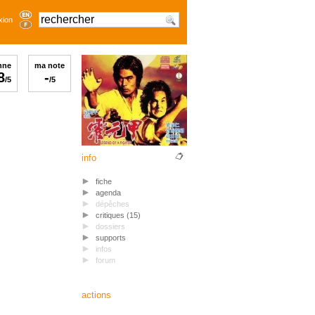
xion
nne
ma note
8
-
/5
/5
info
fiche
agenda
dépêches
critiques (15)
dossiers
supports
infos
forum
actions