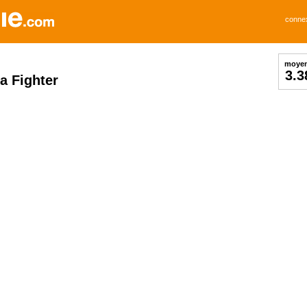
conne
moye
3.3
a Fighter