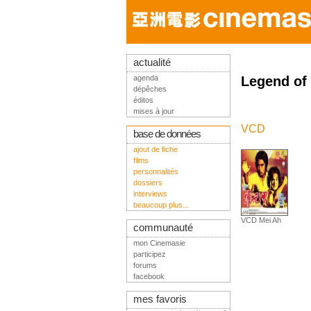
actualité
agenda
Legend of 
dépêches
éditos
mises à jour
VCD
base de données
ajout de fiche
films
personnalités
dossiers
interviews
beaucoup plus...
VCD Mei Ah
communauté
mon Cinemasie
participez
forums
facebook
mes favoris