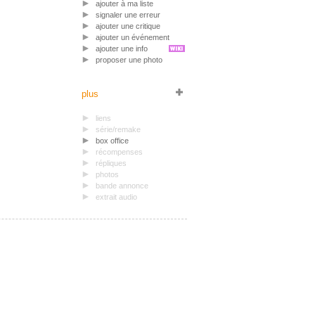
ajouter à ma liste
signaler une erreur
ajouter une critique
ajouter un événement
ajouter une info
proposer une photo
plus
liens
série/remake
box office
récompenses
répliques
photos
bande annonce
extrait audio