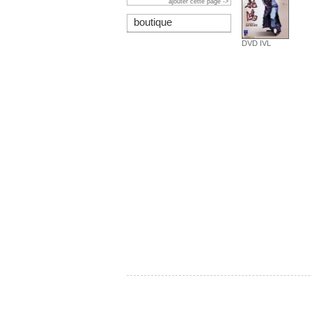
ajouter cette page ->
boutique
DVD IVL