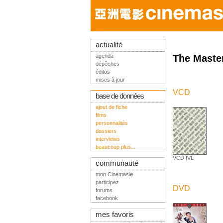
actualité
agenda
The Maste
dépêches
éditos
mises à jour
VCD
base de données
ajout de fiche
films
personnalités
dossiers
interviews
beaucoup plus...
VCD IVL
communauté
mon Cinemasie
participez
DVD
forums
facebook
mes favoris