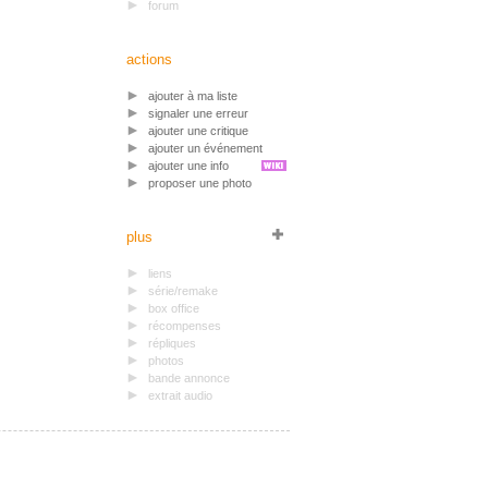
forum
actions
ajouter à ma liste
signaler une erreur
ajouter une critique
ajouter un événement
ajouter une info
proposer une photo
plus
liens
série/remake
box office
récompenses
répliques
photos
bande annonce
extrait audio