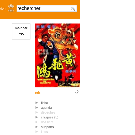
xion
ma note
-
/5
info
fiche
agenda
dépêches
critiques (5)
dossiers
supports
infos