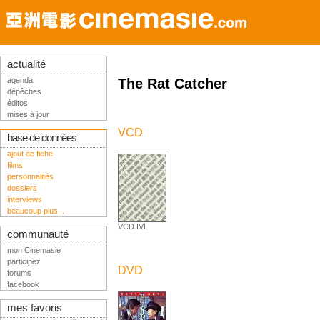
actualité
agenda
The Rat Catcher
dépêches
éditos
mises à jour
VCD
base de données
ajout de fiche
films
personnalités
dossiers
interviews
beaucoup plus...
VCD IVL
communauté
mon Cinemasie
participez
DVD
forums
facebook
mes favoris