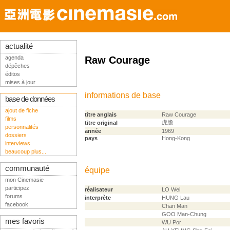
actualité
agenda
Raw Courage
dépêches
éditos
mises à jour
informations de base
base de données
ajout de fiche
titre anglais
Raw Courage
films
虎膽
titre original
personnalités
année
1969
dossiers
pays
Hong-Kong
interviews
beaucoup plus...
communauté
équipe
mon Cinemasie
participez
réalisateur
LO Wei
forums
interprète
HUNG Lau
facebook
Chan Man
GOO Man-Chung
mes favoris
WU Por