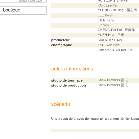
AU YEUNG Sha-Fei
ajouter cette page ->
KOK Lee-Yan
boutique
YEUNG Chi Hing - 楊志卿
LEE Kwan
TIEN Feng
LO Wei
CHENG Pei-Pei - 鄭佩佩
YUEH Hua - 岳華
producteur
Run Run SHAW
chorégraphe
TSUI Yee-Ngau
Unicorn CHAN Kei Lun
autres Informations
Shaw Brothers 邵氏
studio de tournage
Shaw Brothers 邵氏
studio de production
scénario
Une troupe de braves doit escorter un prince héritier jusqu