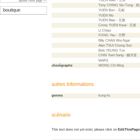
YUEN Wah - 元華
ajouter cette page ->
Tony CHING Siu-Tung -
boutique
YUEN Bun - 元彬
YUEN Mo
YUEN Biao - 元彪
Corey YUEN Kwai - 元奎
LI Chiao
FONG Yau - 方野
Billy CHAN Wui-Ngai
Alan TSUI Chung-Sun
Bolo YEUNG Tze
CHIN Yuet-Sang - 錢月笙
MARS
chorégraphe
WONG Chi Ming
autres Informations
genres
kung-fu
scénario
This text does not yet exist, please click on
EditThisPage