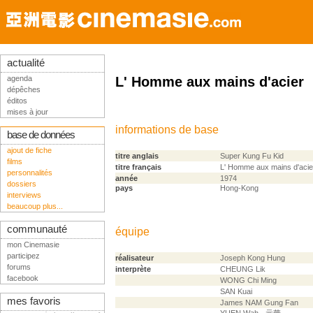
actualité
agenda
L' Homme aux mains d'acier
dépêches
éditos
mises à jour
informations de base
base de données
ajout de fiche
titre anglais
Super Kung Fu Kid
films
titre français
L' Homme aux mains d'acie
personnalités
année
1974
dossiers
pays
Hong-Kong
interviews
beaucoup plus...
communauté
équipe
mon Cinemasie
participez
réalisateur
Joseph Kong Hung
forums
interprète
CHEUNG Lik
facebook
WONG Chi Ming
SAN Kuai
mes favoris
James NAM Gung Fan