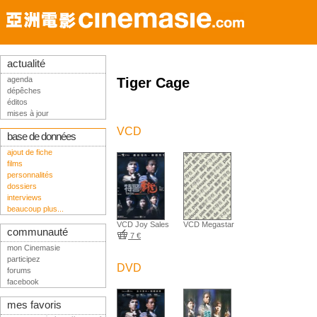
actualité
agenda
Tiger Cage
dépêches
éditos
mises à jour
VCD
base de données
ajout de fiche
films
personnalités
dossiers
interviews
beaucoup plus...
VCD Joy Sales
VCD Megastar
communauté
7 €
mon Cinemasie
participez
DVD
forums
facebook
mes favoris