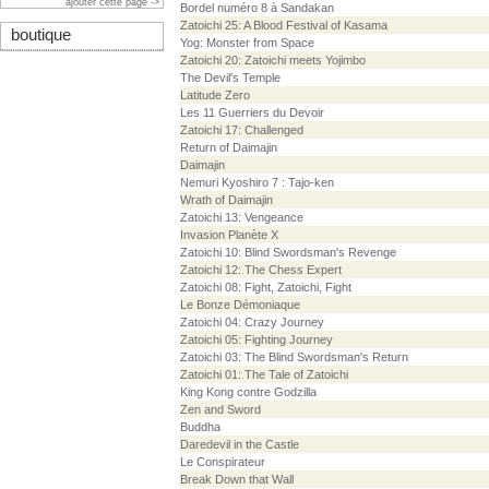
ajouter cette page ->
Bordel numéro 8 à Sandakan
Zatoichi 25: A Blood Festival of Kasama
boutique
Yog: Monster from Space
Zatoichi 20: Zatoichi meets Yojimbo
The Devil's Temple
Latitude Zero
Les 11 Guerriers du Devoir
Zatoichi 17: Challenged
Return of Daimajin
Daimajin
Nemuri Kyoshiro 7 : Tajo-ken
Wrath of Daimajin
Zatoichi 13: Vengeance
Invasion Planète X
Zatoichi 10: Blind Swordsman's Revenge
Zatoichi 12: The Chess Expert
Zatoichi 08: Fight, Zatoichi, Fight
Le Bonze Démoniaque
Zatoichi 04: Crazy Journey
Zatoichi 05: Fighting Journey
Zatoichi 03: The Blind Swordsman's Return
Zatoichi 01: The Tale of Zatoichi
King Kong contre Godzilla
Zen and Sword
Buddha
Daredevil in the Castle
Le Conspirateur
Break Down that Wall