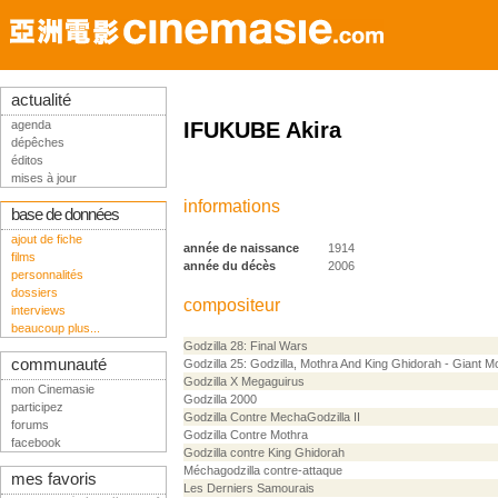
actualité
agenda
IFUKUBE Akira
dépêches
éditos
mises à jour
informations
base de données
ajout de fiche
année de naissance
1914
films
année du décès
2006
personnalités
dossiers
compositeur
interviews
beaucoup plus...
Godzilla 28: Final Wars
communauté
Godzilla 25: Godzilla, Mothra And King Ghidorah - Giant Mo
Godzilla X Megaguirus
mon Cinemasie
Godzilla 2000
participez
Godzilla Contre MechaGodzilla II
forums
Godzilla Contre Mothra
facebook
Godzilla contre King Ghidorah
Méchagodzilla contre-attaque
mes favoris
Les Derniers Samourais