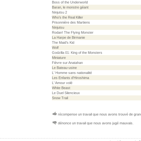
Boss of the Underworld
Baran, le monstre géant
Ninjutsu 2
Who’s the Real Killer
Prisonnière des Martiens
Ninjutsu
Rodan! The Flying Monster
La Harpe de Birmanie
The Maid's Kid
Wolf
Godzilla 01: King of the Monsters
Miniature
Fièvre sur Anatahan
Le Bateau-usine
L' Homme sans nationalité
Les Enfants d'Hiroshima
L' Amour volé
White Beast
Le Duel Silencieux
Snow Trail
récompense un travail que nous avons trouvé de grand
dénonce un travail que nous avons jugé mauvais.