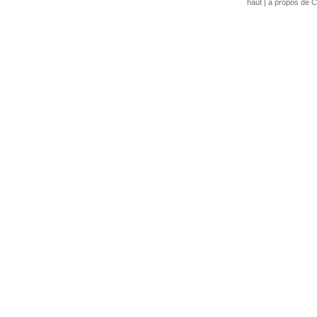
haut
|
à propos de C