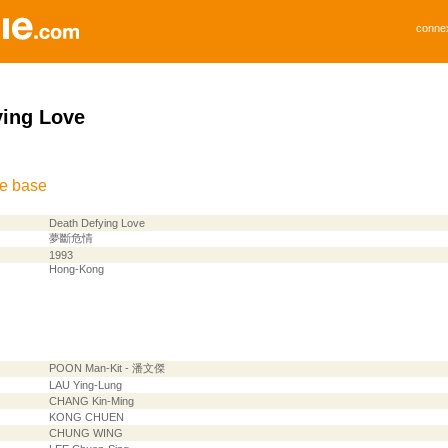
conne
ying Love
de base
Death Defying Love
夢斷危情
1993
Hong-Kong
POON Man-Kit - 潘文傑
LAU Ying-Lung
CHANG Kin-Ming
KONG CHUEN
CHUNG WING