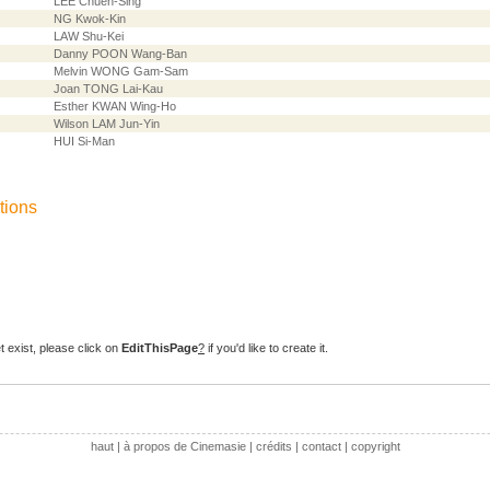
LEE Chuen-Sing
NG Kwok-Kin
LAW Shu-Kei
Danny POON Wang-Ban
Melvin WONG Gam-Sam
Joan TONG Lai-Kau
Esther KWAN Wing-Ho
Wilson LAM Jun-Yin
HUI Si-Man
tions
t exist, please click on
EditThisPage
?
if you'd like to create it.
haut
|
à propos de Cinemasie
|
crédits
|
contact
|
copyright