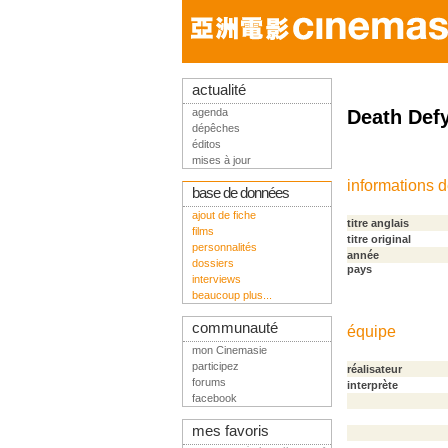
actualité
agenda
Death Def
dépêches
éditos
mises à jour
informations 
base de données
ajout de fiche
titre anglais
films
titre original
personnalités
année
dossiers
pays
interviews
beaucoup plus...
communauté
équipe
mon Cinemasie
participez
réalisateur
forums
interprète
facebook
mes favoris