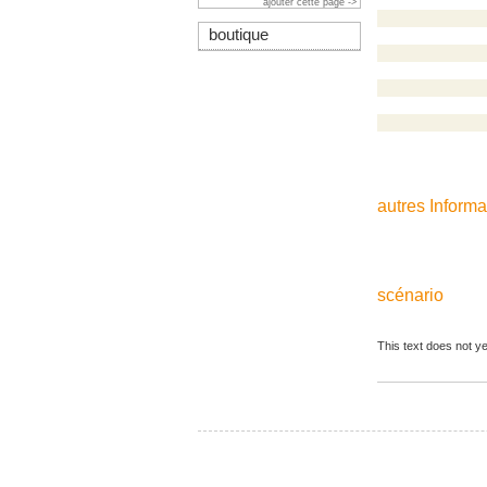
ajouter cette page ->
boutique
autres Informa
scénario
This text does not ye