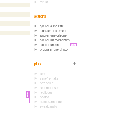
forum
actions
ajouter à ma liste
signaler une erreur
ajouter une critique
ajouter un événement
ajouter une info
proposer une photo
plus
liens
série/remake
box office
récompenses
répliques
photos
bande annonce
extrait audio