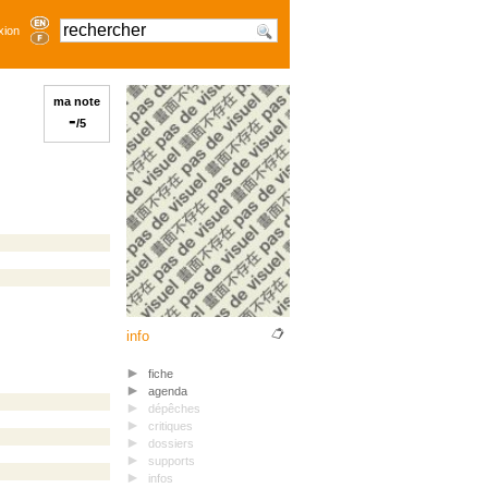
xion
ma note
-
/5
info
fiche
agenda
dépêches
critiques
dossiers
supports
infos