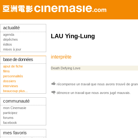
actualité
agenda
LAU Ying-Lung
dépêches
éditos
mises à jour
interprète
base de données
ajout de fiche
Death Defying Love
films
personnalités
dossiers
récompense un travail que nous avons trouvé de grand
interviews
beaucoup plus...
dénonce un travail que nous avons jugé mauvais.
communauté
mon Cinemasie
participez
forums
facebook
mes favoris