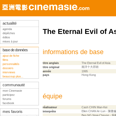
actualité
agenda
The Eternal Evil of A
dépêches
éditos
mises à jour
base de données
informations de base
ajout de fiche
films
titre anglais
The Eternal Evil of Asia
personnalités
南洋十大邪術
titre original
dossiers
année
1995
interviews
pays
Hong-Kong
beaucoup plus...
communauté
mon Cinemasie
équipe
participez
forums
facebook
réalisateur
Cash CHIN Man-Kei
mes favoris
Ellen CHAN Ar-Lun - 陳雅
interprète
Ben NG Ngai-Cheung - 