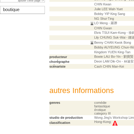
ajouter cette page ->
CHIN Kwan
boutique
Julie LEE Wah-Yuet
Bobby YIP King Sang
NG Shui-Ting
LO Meng - 羅莽
CHIN Gwan
Elvis TSUI Kam-Kong - 
Lily CHUNG Suk-Wai - 
Benny CHAN Kwok Bong
Bobby AUYEUNG Chun-W
Kingdom YUEN King-Tan
Bowie LAU Bo-Yin - 劉寶賢
producteur
Deon LAM Dik-On - 林迪安
chorégraphe
scénariste
Cash CHIN Man-Kei
autres Informations
genres
comédie
fantastique
érotique
category III
studio de production
Wong Jing's Workshop Lim
Hong-Kong:
classification