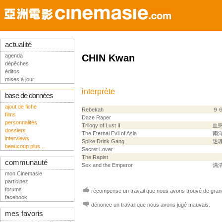
actualité
agenda
CHIN Kwan
dépêches
éditos
mises à jour
interprète
base de données
ajout de fiche
Rebekah
９
films
Daze Raper
personnalités
Trilogy of Lust II
血
dossiers
The Eternal Evil of Asia
南
interviews
Spike Drink Gang
迷
beaucoup plus...
Secret Lover
The Rapist
communauté
Sex and the Emperor
滿
mon Cinemasie
participez
forums
récompense un travail que nous avons trouvé de grand
facebook
dénonce un travail que nous avons jugé mauvais.
mes favoris