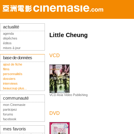
actualité
agenda
Little Cheung
dépêches
éditos
mises à jour
VCD
base de données
ajout de fiche
films
personnalités
dossiers
interviews
beaucoup plus...
VCD Asia Video Publishing
communauté
mon Cinemasie
participez
DVD
forums
facebook
mes favoris