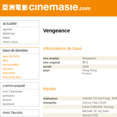
actualité
agenda
Vengeance
dépêches
éditos
mises à jour
informations de base
base de données
ajout de fiche
titre anglais
Vengeance
films
复仇
titre original
personnalités
année
2009
dossiers
pays
Hong-Kong
interviews
France
beaucoup plus...
communauté
équipe
mon Cinemasie
participez
Johnnie TO Kei-Fung - 
réalisateur
forums
interprète
Johnny HALLYDAY
facebook
Farini CHEUNG Yui-Ling
Michelle YE Yip Suen
mes favoris
Vincent SZE