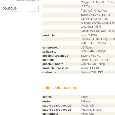
ajouter cette page ->
Maggie SIU Mei-Kei - 邵美
YIP Ting
boutique
Felix WONG Yat-Wah
Eddie CHEUNG Siu-Fai
Gordon LAM Ka-Tung
Anthony WONG Chau-Sa
LAM Suet - 林雪
Simon YAM Tat-Wah - 任
producteur
John CHONG
Johnnie TO Kei-Fung - 
WAI Ka-Fai - 韋家輝
compositeur
LO Tayu
WAI Ka-Fai - 韋家輝
scénariste
directeur artistique
Silver CHEUNG
monteur
David RICHARDSON
directeur photo
CHENG Siu-Keung
producteur associé
William CHENG
costumes
Stanley CHEUNG
autres Informations
genres
action
durée
109 min
studio de production
Media Asia
studio de production
Milkyway Image
distributeur
Media Asia