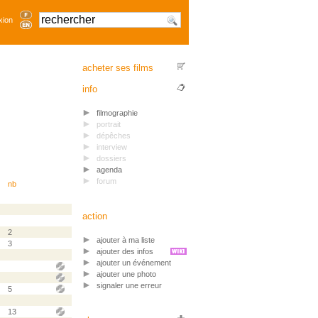
xion
acheter ses films
info
filmographie
portrait
dépêches
interview
dossiers
agenda
forum
nb
action
2
ajouter à ma liste
3
ajouter des infos
ajouter un événement
ajouter une photo
signaler une erreur
5
13