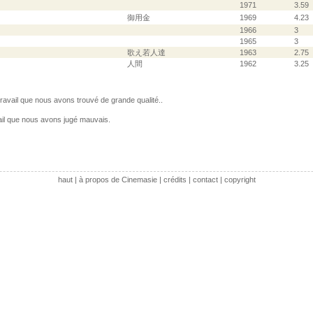
1971
3.59
御用金
1969
4.23
1966
3
1965
3
歌え若人達
1963
2.75
人間
1962
3.25
avail que nous avons trouvé de grande qualité..
il que nous avons jugé mauvais.
haut
|
à propos de Cinemasie
|
crédits
|
contact
|
copyright