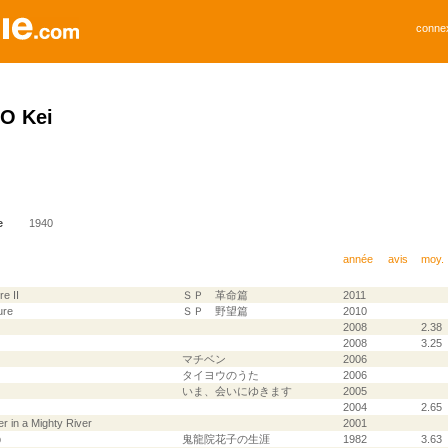
conne
O Kei
e
1940
année
avis
moy.
e II
ＳＰ 革命篇
2011
ure
ＳＰ 野望篇
2010
2008
2.38
2008
3.25
マチベン
2006
)
タイヨウのうた
2006
いま、会いにゆきます
2005
2004
2.65
er in a Mighty River
2001
p
鬼龍院花子の生涯
1982
3.63