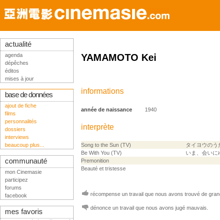
actualité
agenda
YAMAMOTO Kei
dépêches
éditos
mises à jour
informations
base de données
ajout de fiche
année de naissance
1940
films
personnalités
interprète
dossiers
interviews
beaucoup plus...
Song to the Sun (TV)
タイヨウのう
Be With You (TV)
いま、会いに
communauté
Premonition
Beauté et tristesse
mon Cinemasie
participez
forums
récompense un travail que nous avons trouvé de grand
facebook
dénonce un travail que nous avons jugé mauvais.
mes favoris