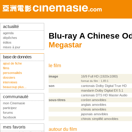
actualité
agenda
Blu-ray A Chinese Od
dépêches
éditos
Megastar
mises à jour
base de données
ajout de fiche
le film
films
personnalités
image
16/9 Full HD (1920x1080)
dossiers
format du film : 1,85:1
interviews
son
cantonais Dolby Digital True HD
beaucoup plus...
mandarin Dolby Digital EX 5.1
cantonais DTS HD Master Audio
communauté
sous-titres
coréen amovibles
mon Cinemasie
anglais amovibles
participez
chinois amovibles
forums
japonais amovibles
facebook
chinois simplifié amovibles
mes favoris
autour du film