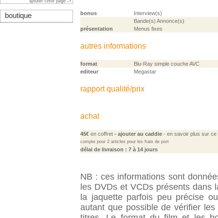
ajouter cette page ->
bonus
Interview(s)
boutique
Bande(s) Annonce(s)
présentation
Menus fixes
autres informations
format
Blu-Ray simple couche AVC
editeur
Megastar
rapport qualité/prix
achat
45€
en coffret
- ajouter au caddie
-
en savoir plus sur ce 
compte pour 2 articles pour les frais de port
délai de livraison : 7 à 14 jours
NB : ces informations sont données 
les DVDs et VCDs présents dans la
la jaquette parfois peu précise o
autant que possible de vérifier le
titres. Le format du film et les 