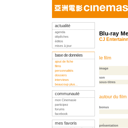
actualité
agenda
Blu-ray M
dépêches
CJ Entertain
éditos
mises à jour
base de données
le film
ajout de fiche
films
image
personnalités
dossiers
son
interviews
sous-titres
beaucoup plus...
communauté
autour du film
mon Cinemasie
participez
bonus
forums
facebook
mes favoris
présentation