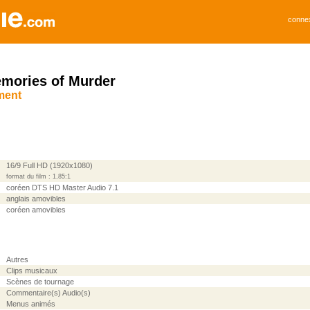
conne
emories of Murder
ment
16/9 Full HD (1920x1080)
format du film : 1,85:1
coréen DTS HD Master Audio 7.1
anglais amovibles
coréen amovibles
Autres
Clips musicaux
Scènes de tournage
Commentaire(s) Audio(s)
Menus animés