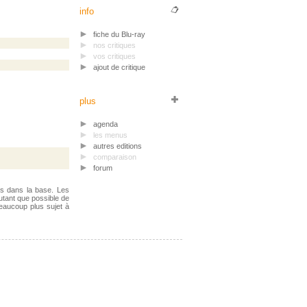
info
fiche du Blu-ray
nos critiques
vos critiques
ajout de critique
plus
agenda
les menus
autres editions
comparaison
forum
ts dans la base. Les
utant que possible de
beaucoup plus sujet à