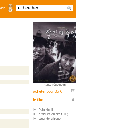
xion
haute résolution
acheter pour 35 €
le film
fiche du film
critiques du film (110)
ajout de critique