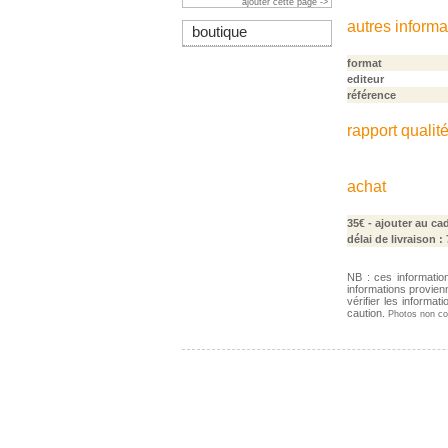
ajouter cette page ->
autres informa
boutique
format
editeur
référence
rapport qualité
achat
35€
- ajouter au ca
délai de livraison :
NB : ces informatio
informations provien
vérifier les informa
caution.
Photos non con