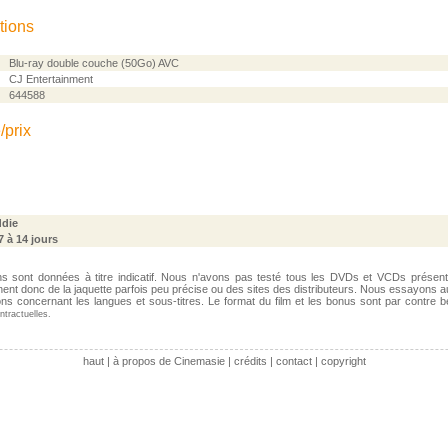
tions
Blu-ray double couche (50Go) AVC
CJ Entertainment
644588
/prix
ddie
 7 à 14 jours
ns sont données à titre indicatif. Nous n'avons pas testé tous les DVDs et VCDs présen
nent donc de la jaquette parfois peu précise ou des sites des distributeurs. Nous essayons a
tions concernant les langues et sous-titres. Le format du film et les bonus sont par contre 
tractuelles.
haut
|
à propos de Cinemasie
|
crédits
|
contact
|
copyright