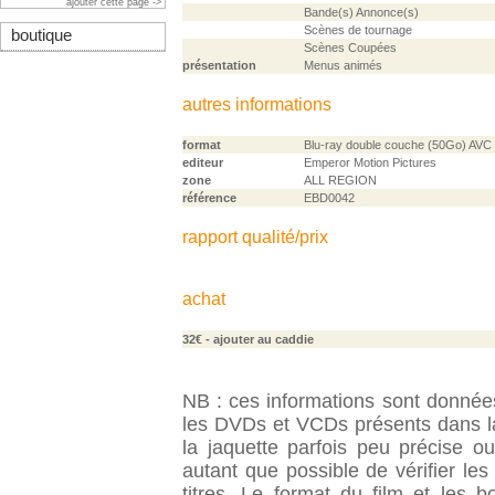
ajouter cette page ->
Bande(s) Annonce(s)
Scènes de tournage
boutique
Scènes Coupées
présentation
Menus animés
autres informations
format
Blu-ray double couche (50Go) AVC
editeur
Emperor Motion Pictures
zone
ALL REGION
référence
EBD0042
rapport qualité/prix
achat
32€
- ajouter au caddie
NB : ces informations sont données 
les DVDs et VCDs présents dans la
la jaquette parfois peu précise o
autant que possible de vérifier le
titres. Le format du film et les 