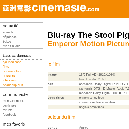
actualité
agenda
Blu-ray The Stool Pi
dépêches
éditos
Emperor Motion Pictu
mises à jour
base de données
ajout de fiche
le film
films
personnalités
image
16/9 Full HD (1920x1080)
dossiers
format du film : 2,35:1
interviews
son
cantonais Dolby Digital TrueHD 7.1
beaucoup plus...
cantonais DTS HD Master Audio 7.
mandarin Dolby Digital TrueHD 7.1
communauté
sous-titres
chinois amovibles
mon Cinemasie
chinois simplifié amovibles
participez
anglais amovibles
forums
facebook
autour du film
mes favoris
bonus
Autres