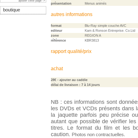
ajouter cette page ->
présentation
Menus animés
boutique
autres informations
format
Blu-Ray simple couche AVC
editeur
Kam & Ronson Entreprise. Co.Ltd
zone
REGION A
référence
KBR3813
rapport qualité/prix
achat
28€
- ajouter au caddie
délai de livraison : 7 à 14 jours
NB : ces informations sont données 
les DVDs et VCDs présents dans la
la jaquette parfois peu précise o
autant que possible de vérifier le
titres. Le format du film et les 
caution.
Photos non contractuelles.