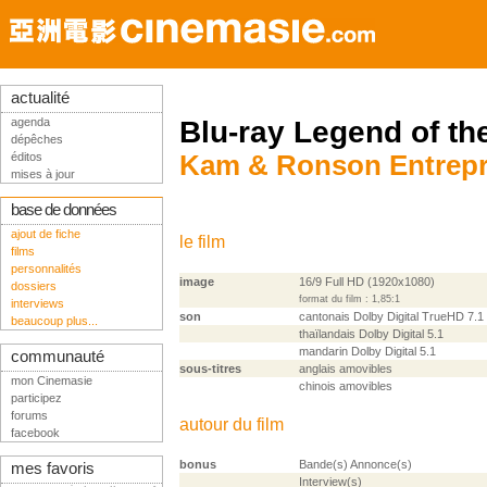
actualité
agenda
Blu-ray Legend of th
dépêches
éditos
Kam & Ronson Entrepri
mises à jour
base de données
ajout de fiche
le film
films
personnalités
image
16/9 Full HD (1920x1080)
dossiers
format du film : 1,85:1
interviews
son
cantonais Dolby Digital TrueHD 7.1
beaucoup plus...
thaïlandais Dolby Digital 5.1
mandarin Dolby Digital 5.1
communauté
sous-titres
anglais amovibles
mon Cinemasie
chinois amovibles
participez
forums
autour du film
facebook
bonus
Bande(s) Annonce(s)
mes favoris
Interview(s)