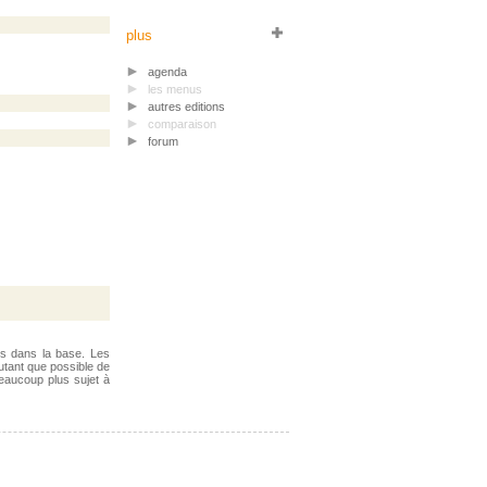
plus
agenda
les menus
autres editions
comparaison
forum
ts dans la base. Les
utant que possible de
beaucoup plus sujet à