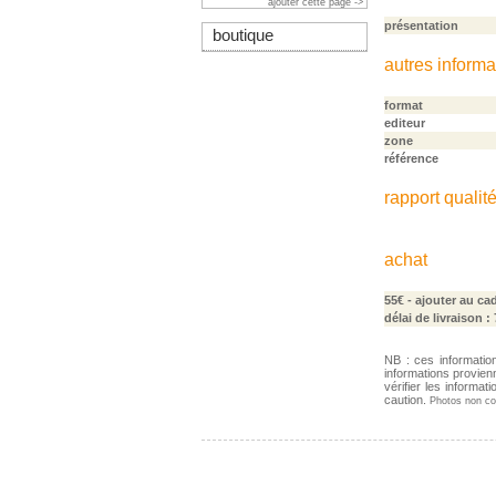
ajouter cette page ->
présentation
boutique
autres informa
format
editeur
zone
référence
rapport qualité
achat
55€
- ajouter au ca
délai de livraison :
NB : ces informatio
informations provien
vérifier les informa
caution.
Photos non con