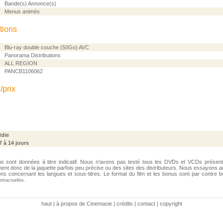
Bande(s) Annonce(s)
Menus animés
tions
Blu-ray double couche (50Go) AVC
Panorama Distributions
ALL REGION
PANCB1106062
/prix
ddie
 7 à 14 jours
ns sont données à titre indicatif. Nous n'avons pas testé tous les DVDs et VCDs présen
nent donc de la jaquette parfois peu précise ou des sites des distributeurs. Nous essayons a
tions concernant les langues et sous-titres. Le format du film et les bonus sont par contre 
tractuelles.
haut
|
à propos de Cinemasie
|
crédits
|
contact
|
copyright