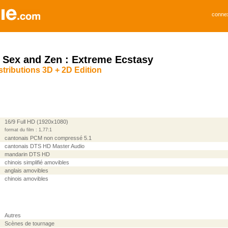
conne
 Sex and Zen : Extreme Ecstasy
tributions 3D + 2D Edition
16/9 Full HD (1920x1080)
format du film : 1,77:1
cantonais PCM non compressé 5.1
cantonais DTS HD Master Audio
mandarin DTS HD
chinois simplifié amovibles
anglais amovibles
chinois amovibles
Autres
Scènes de tournage