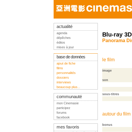
actualité
agenda
Blu-ray 3D
dépêches
Panorama Dis
éditos
mises à jour
base de données
le film
ajout de fiche
films
image
personnalités
dossiers
son
interviews
beaucoup plus...
sous-titres
communauté
mon Cinemasie
participez
forums
autour du film
facebook
bonus
mes favoris