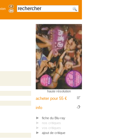
xion
haute résolution
acheter pour 55 €
info
fiche du Blu-ray
nos critiques
vos critiques
ajout de critique