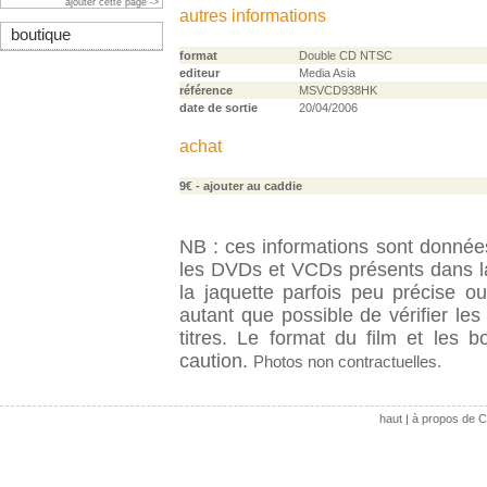
ajouter cette page ->
autres informations
boutique
format
Double CD NTSC
editeur
Media Asia
référence
MSVCD938HK
date de sortie
20/04/2006
achat
9€
- ajouter au caddie
NB : ces informations sont données 
les DVDs et VCDs présents dans la
la jaquette parfois peu précise o
autant que possible de vérifier le
titres. Le format du film et les 
caution.
Photos non contractuelles.
haut
|
à propos de C