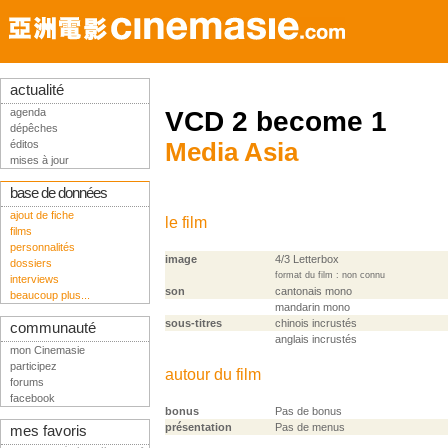
actualité
agenda
VCD 2 become 1
dépêches
éditos
Media Asia
mises à jour
base de données
ajout de fiche
le film
films
personnalités
image
4/3 Letterbox
dossiers
format du film : non connu
interviews
son
cantonais mono
beaucoup plus...
mandarin mono
sous-titres
chinois incrustés
communauté
anglais incrustés
mon Cinemasie
participez
autour du film
forums
facebook
bonus
Pas de bonus
présentation
Pas de menus
mes favoris