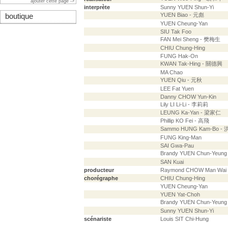
ajouter cette page ->
interprète
Sunny YUEN Shun-Yi
YUEN Biao - 元彪
boutique
YUEN Cheung-Yan
SIU Tak Foo
FAN Mei Sheng - 樊梅生
CHIU Chung-Hing
FUNG Hak-On
KWAN Tak-Hing - 關德興
MA Chao
YUEN Qiu - 元秋
LEE Fat Yuen
Danny CHOW Yun-Kin
Lily LI Li-Li - 李莉莉
LEUNG Ka-Yan - 梁家仁
Phillip KO Fei - 高飛
Sammo HUNG Kam-Bo -
FUNG King-Man
SAI Gwa-Pau
Brandy YUEN Chun-Yeun
SAN Kuai
producteur
Raymond CHOW Man Wai
chorégraphe
CHIU Chung-Hing
YUEN Cheung-Yan
YUEN Yat-Choh
Brandy YUEN Chun-Yeun
Sunny YUEN Shun-Yi
scénariste
Louis SIT Chi-Hung