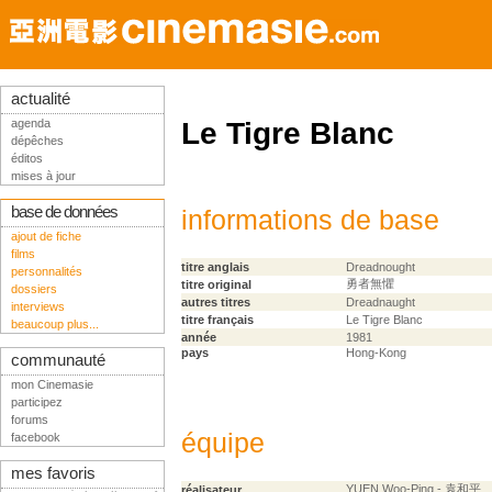
actualité
agenda
Le Tigre Blanc
dépêches
éditos
mises à jour
base de données
informations de base
ajout de fiche
films
titre anglais
Dreadnought
personnalités
勇者無懼
titre original
dossiers
autres titres
Dreadnaught
interviews
titre français
Le Tigre Blanc
beaucoup plus...
année
1981
pays
Hong-Kong
communauté
mon Cinemasie
participez
forums
équipe
facebook
mes favoris
YUEN Woo-Ping - 袁和平
réalisateur