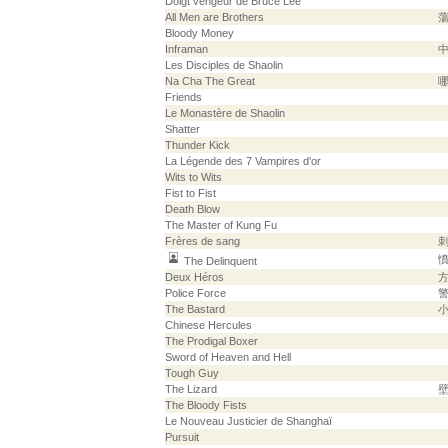
Doigt vengeur de Bruce Lee
All Men are Brothers
Bloody Money
Inframan
Les Disciples de Shaolin
Na Cha The Great
Friends
Le Monastère de Shaolin
Shatter
Thunder Kick
La Légende des 7 Vampires d'or
Wits to Wits
Fist to Fist
Death Blow
The Master of Kung Fu
Frères de sang
The Delinquent
Deux Héros
Police Force
The Bastard
Chinese Hercules
The Prodigal Boxer
Sword of Heaven and Hell
Tough Guy
The Lizard
The Bloody Fists
Le Nouveau Justicier de Shanghaï
Pursuit