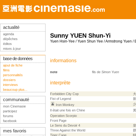
actualité
agenda
Sunny YUEN Shun-Yi
dépêches
Yuen Hsin-Yee / Yuen Shun Yee / Armstrong Yuen /
éditos
mises à jour
base de données
informations
ajout de fiche
films
note
fils de
Simon Yuen
personnalités
dossiers
interprète
interviews
beaucoup plus...
Forbidden City Cop
Fist of Legend
communauté
Iron Monkey
mon Cinemasie
Il était une fois en Chine
participez
Operation Scorpio
forums
Front Page
facebook
Le Sens du Devoir 4
皇
mes favoris
Three Against the World
Tiger Cage