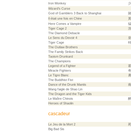
Iron Monkey
Wizard's Curse
God of Gamblers 3 Back to Shanghai
賭
Il était une fois en Chine
Here Comes a Vampire
Tiger Cage 2
The Diamond Debacle
Le Sens du Devoir 4
皇
Tiger Cage
The Outlaw Brothers
The Family Strikes Back
Taoism Drunkard
The Champions
Legend of a Fighter
Miracle Fighters
Le Tigre Blanc
The Buddhist Fist
Dance of the Drunk Mantis
Wang l'aigle de Shao Lin
The Dragon and the Tiger Kids
Le Maître Chinois
Heroes of Shaolin
cascadeur
Le Jeu de la Mort 2
Big Bad Sis