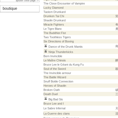
ajouter cette page ->
The Close Encounter of Vampire
Lucky Diamond
boutique
Taoism Drunkard
Drunken Tai Chi
Shaolin Drunkard
Miracle Fighters
Le Tigre Blanc
The Buddhist Fist
Two Toothless Tigers
Six Directions of Boxing
Dance of the Drunk Mantis
Ninja Thunderkicks
Born Invincible
Le Maître Chinois
Bruce Lee le Géant du Kung Fu
Soul of the Sword
The Invincible armour
The Battle Wizard
Snuff Bottle Connection
Heroes of Shaolin
Broken Oath
Death Duel
Big Bad Sis
Bruce Lee and I
Le Sabre Infernal
La Guerre des clans