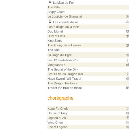
La Main de Fer
The Killer
Angry Guest
Le Justicier de Shanghai
La Légende du lac
Les 5 doigts de la mort
Duo Mortel
Duel of Fists
King Eagle
The Anonymous Heroes
The Duel
La Rage du Tigre
Les 12 médaillons d'or
Vengeance !
The Secret of the Dirk
Les 13 fils du Dragon d'or
Have Sword, Will Travel
The Dragon Fortress
Trail of the Broken Blade
chorégraphe
Kung Fu Chefs
House of Fury
Legend of Zu
Wing Chun
Fist of Legend