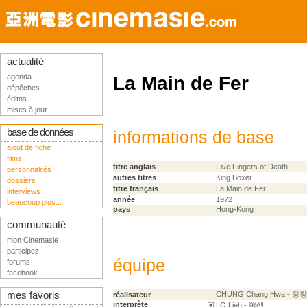
actualité
agenda
La Main de Fer
dépêches
éditos
mises à jour
base de données
informations de base
ajout de fiche
films
titre anglais
Five Fingers of Death
personnalités
autres titres
King Boxer
dossiers
titre français
La Main de Fer
interviews
année
1972
beaucoup plus...
pays
Hong-Kong
communauté
mon Cinemasie
participez
équipe
forums
facebook
mes favoris
CHUNG Chang Hwa - 정
réalisateur
interprète
LO Lieh - 羅烈