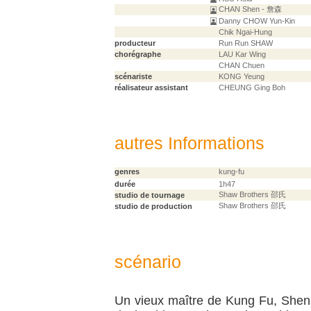
CHAN Shen - 詹森
Danny CHOW Yun-Kin
Chik Ngai-Hung
producteur
Run Run SHAW
chorégraphe
LAU Kar Wing
CHAN Chuen
scénariste
KONG Yeung
réalisateur assistant
CHEUNG Ging Boh
autres Informations
genres
kung-fu
durée
1h47
Shaw Brothers 邵氏
studio de tournage
Shaw Brothers 邵氏
studio de production
scénario
Un vieux maître de Kung Fu, Shen 