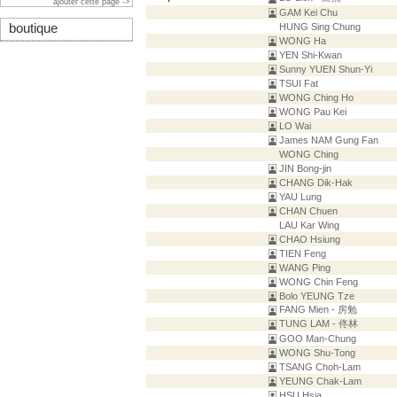
ajouter cette page ->
GAM Kei Chu
boutique
HUNG Sing Chung
WONG Ha
YEN Shi-Kwan
Sunny YUEN Shun-Yi
TSUI Fat
WONG Ching Ho
WONG Pau Kei
LO Wai
James NAM Gung Fan
WONG Ching
JIN Bong-jin
CHANG Dik-Hak
YAU Lung
CHAN Chuen
LAU Kar Wing
CHAO Hsiung
TIEN Feng
WANG Ping
WONG Chin Feng
Bolo YEUNG Tze
FANG Mien - 房勉
TUNG LAM - 佟林
GOO Man-Chung
WONG Shu-Tong
TSANG Choh-Lam
YEUNG Chak-Lam
HSU Hsia