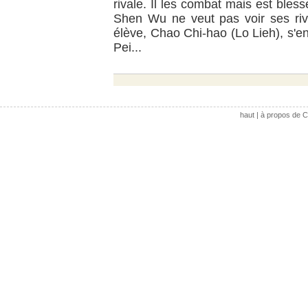
rivale. Il les combat mais est blessé
Shen Wu ne veut pas voir ses ri
élève, Chao Chi-hao (Lo Lieh), s'en
Pei...
haut
|
à propos de C