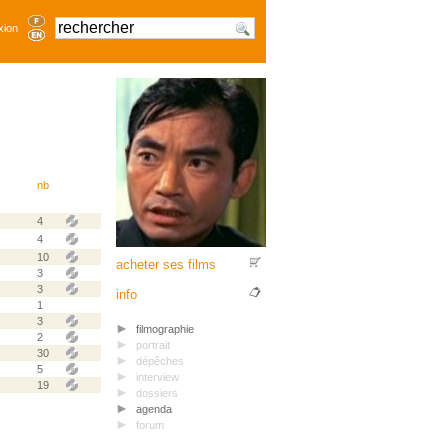
xion
.
nb
4
4
10
acheter ses films
3
3
info
1
3
filmographie
2
portrait
30
dépêches
5
interview
19
dossiers
agenda
forum