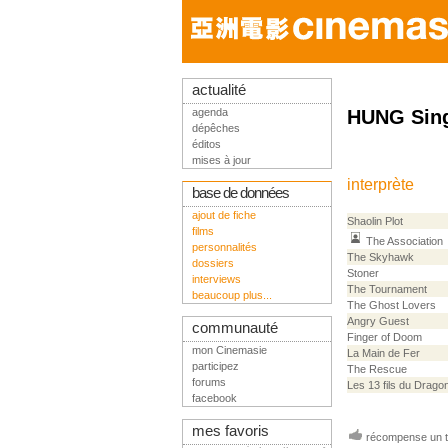
actualité
agenda
HUNG Sin
dépêches
éditos
mises à jour
interprète
base de données
ajout de fiche
Shaolin Plot
films
The Association
personnalités
The Skyhawk
dossiers
Stoner
interviews
The Tournament
beaucoup plus...
The Ghost Lovers
Angry Guest
communauté
Finger of Doom
mon Cinemasie
La Main de Fer
participez
The Rescue
forums
Les 13 fils du Dragon
facebook
mes favoris
récompense un tr