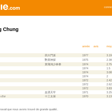
conne
g Chung
année
avis
moy
四大門派
1977
3.19
艷窟神探
1975
2.38
黃飛鴻少林拳
1974
2.75
1974
1.5
1974
3.08
1974
2
1972
2.42
1972
2.62
1972
3.83
血洒天牢
1971
3.25
 d'or
十三太保
1970
3.13
avail que nous avons trouvé de grande qualité..