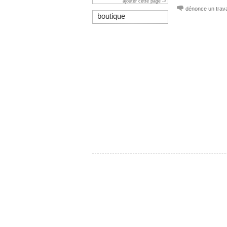
ajouter cette page ->
dénonce un trava
boutique