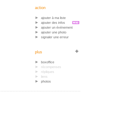
action
ajouter à ma liste
ajouter des infos
ajouter un événement
ajouter une photo
signaler une erreur
plus
boxoffice
récompenses
répliques
liens
photos