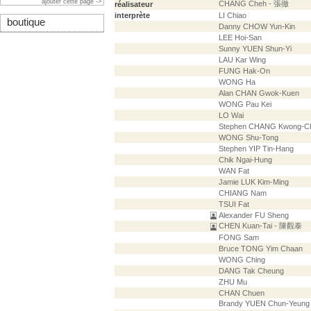
ajouter cette page ->
CHANG Cheh - 張徹
réalisateur
interprète
LI Chiao
boutique
Danny CHOW Yun-Kin
LEE Hoi-San
Sunny YUEN Shun-Yi
LAU Kar Wing
FUNG Hak-On
WONG Ha
Alan CHAN Gwok-Kuen
WONG Pau Kei
LO Wai
Stephen CHANG Kwong-Ch
WONG Shu-Tong
Stephen YIP Tin-Hang
Chik Ngai-Hung
WAN Fat
Jamie LUK Kim-Ming
CHIANG Nam
TSUI Fat
Alexander FU Sheng
CHEN Kuan-Tai - 陳觀泰
FONG Sam
Bruce TONG Yim Chaan
WONG Ching
DANG Tak Cheung
ZHU Mu
CHAN Chuen
Brandy YUEN Chun-Yeun