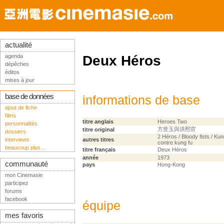
actualité
agenda
Deux Héros
dépêches
éditos
mises à jour
base de données
informations de base
ajout de fiche
films
titre anglais
Heroes Two
personnalités
方世玉與洪熙官
titre original
dossiers
2 Héros / Bloody fists / Ku
interviews
autres titres
contre kung fu
beaucoup plus...
titre français
Deux Héros
année
1973
communauté
pays
Hong-Kong
mon Cinemasie
participez
forums
facebook
équipe
mes favoris