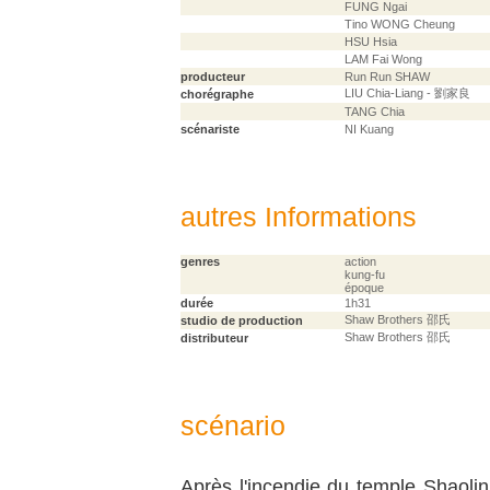
FUNG Ngai
Tino WONG Cheung
HSU Hsia
LAM Fai Wong
producteur
Run Run SHAW
LIU Chia-Liang - 劉家良
chorégraphe
TANG Chia
scénariste
NI Kuang
autres Informations
genres
action
kung-fu
époque
durée
1h31
Shaw Brothers 邵氏
studio de production
Shaw Brothers 邵氏
distributeur
scénario
Après l'incendie du temple Shaoli