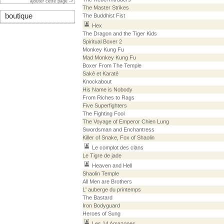
ajouter cette page ->
The Master Strikes
boutique
The Buddhist Fist
Hex
The Dragon and the Tiger Kids
Spiritual Boxer 2
Monkey Kung Fu
Mad Monkey Kung Fu
Boxer From The Temple
Saké et Karaté
Knockabout
His Name is Nobody
From Riches to Rags
Five Superfighters
The Fighting Fool
The Voyage of Emperor Chien Lung
Swordsman and Enchantress
Killer of Snake, Fox of Shaolin
Le complot des clans
Le Tigre de jade
Heaven and Hell
Shaolin Temple
All Men are Brothers
L' auberge du printemps
The Bastard
Iron Bodyguard
Heroes of Sung
Les 14 Amazones