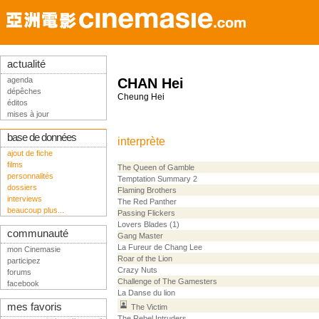
actualité
agenda
CHAN Hei
dépêches
Cheung Hei
éditos
mises à jour
base de données
interprète
ajout de fiche
films
The Queen of Gamble
personnalités
Temptation Summary 2
dossiers
Flaming Brothers
interviews
The Red Panther
beaucoup plus...
Passing Flickers
Lovers Blades (1)
communauté
Gang Master
La Fureur de Chang Lee
mon Cinemasie
Roar of the Lion
participez
Crazy Nuts
forums
Challenge of The Gamesters
facebook
La Danse du lion
mes favoris
The Victim
The Rebel Intruders