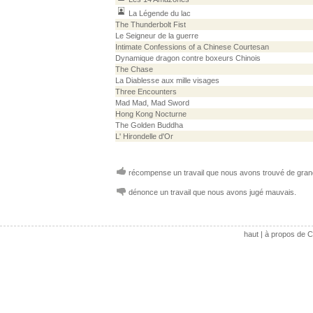
La Légende du lac
The Thunderbolt Fist
Le Seigneur de la guerre
Intimate Confessions of a Chinese Courtesan
Dynamique dragon contre boxeurs Chinois
The Chase
La Diablesse aux mille visages
Three Encounters
Mad Mad, Mad Sword
Hong Kong Nocturne
The Golden Buddha
L' Hirondelle d'Or
récompense un travail que nous avons trouvé de grand
dénonce un travail que nous avons jugé mauvais.
haut
|
à propos de C