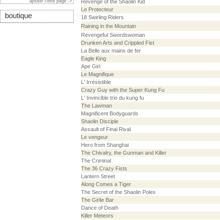
ajouter cette page ->
Revenge of the Shaolin Kid
Le Protecteur
boutique
18 Swirling Riders
Raining in the Mountain
Revengeful Swordswoman
Drunken Arts and Crippled Fist
La Belle aux mains de fer
Eagle King
Ape Girl
Le Magnifique
L' Irrésistible
Crazy Guy with the Super Kung Fu
L' Invincible trio du kung fu
The Lawman
Magnificent Bodyguards
Shaolin Disciple
Assault of Final Rival
Le vengeur
Hero from Shanghai
The Chivalry, the Gunman and Killer
The Criminal
The 36 Crazy Fists
Lantern Street
Along Comes a Tiger
The Secret of the Shaolin Poles
The Girlie Bar
Dance of Death
Killer Meteors