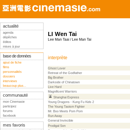
actualité
agenda
LI Wen Tai
dépêches
Lee Man Taai / Lee Man Tai
éditos
mises à jour
base de données
interprète
ajout de fiche
films
Ghost Lover
personnalités
Retreat of the Godfather
dossiers
Big Brother
interviews
Darkside of Chinatown
beaucoup plus...
Live Hard
Magnificent Warriors
communauté
Shanghai Express
mon Cinemasie
Young Dragons - Kung Fu Kids 2
participez
The Young Taoism Fighter
forums
Mr. Boo Meets Pom Pom
facebook
Run Away
General Invincible
mes favoris
Prodigal Son