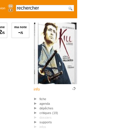
xion
nne
ma note
2
-
/5
/5
info
fiche
agenda
dépêches
critiques (19)
dossiers
supports
infos