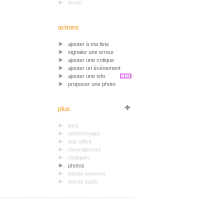
forum
actions
ajouter à ma liste
signaler une erreur
ajouter une critique
ajouter un événement
ajouter une info
proposer une photo
plus
liens
série/remake
box office
récompenses
répliques
photos
bande annonce
extrait audio