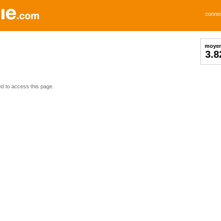
conne
moye
3.8
ed to access this page.