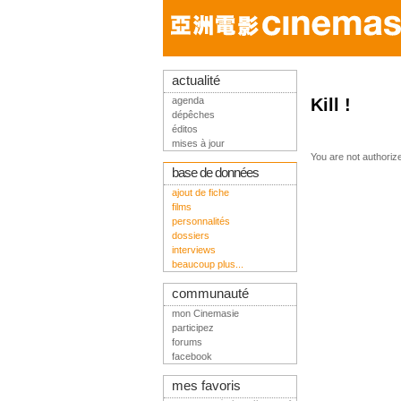
actualité
agenda
Kill !
dépêches
éditos
mises à jour
You are not authoriz
base de données
ajout de fiche
films
personnalités
dossiers
interviews
beaucoup plus...
communauté
mon Cinemasie
participez
forums
facebook
mes favoris