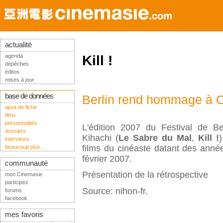
actualité
agenda
Kill !
dépêches
éditos
mises à jour
base de données
Berlin rend hommage à 
ajout de fiche
films
personnalités
L'édition 2007 du Festival de 
dossiers
Kihachi
(
Le Sabre du Mal
,
Kill !
interviews
films du cinéaste datant des anné
beaucoup plus...
février 2007.
communauté
Présentation de la rétrospective
mon Cinemasie
participez
Source: nihon-fr.
forums
facebook
mes favoris