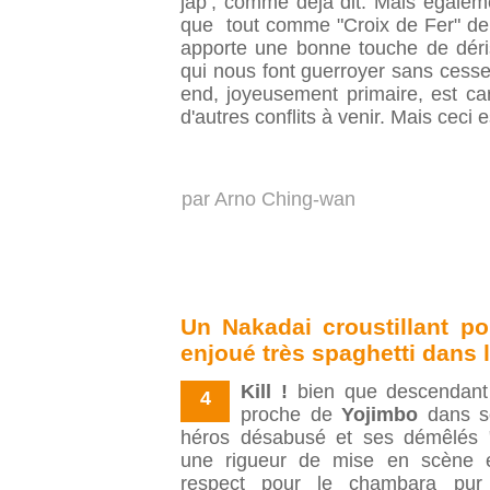
jap’, comme déjà dit. Mais égalem
que tout comme "Croix de Fer" de 
apporte une bonne touche de déris
qui nous font guerroyer sans cesse.
end, joyeusement primaire, est car
d'autres conflits à venir. Mais ceci e
par
Arno Ching-wan
Un Nakadai croustillant po
enjoué très spaghetti dans 
Kill !
bien que descendant d
4
proche de
Yojimbo
dans so
héros désabusé et ses démêlés "
une rigueur de mise en scène 
respect pour le chambara pur