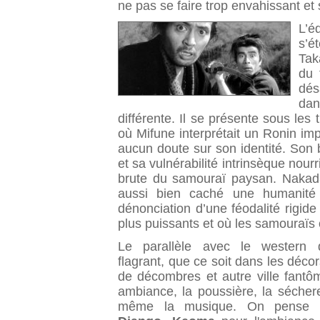
ne pas se faire trop envahissant et
L’é
s’é
Tak
du 
dés
da
différente. Il se présente sous les 
où Mifune interprétait un Ronin imp
aucun doute sur son identité. Son b
et sa vulnérabilité intrinsèque nour
brute du samouraï paysan. Naka
aussi bien caché une humanité v
dénonciation d’une féodalité rigid
plus puissants et où les samouraïs
Le parallèle avec le western 
flagrant, que ce soit dans les décors
de décombres et autre ville fantô
ambiance, la poussière, la séchere
même la musique. On pense 