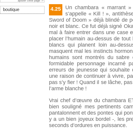
ajouter cette page ->
Un chambara « marrant » a
4.25
boutique
s’appelle « Kill ! », antit
Sword of Doom » déjà blindé de p
noir et blanc. Ce fut déjà signé Ok
mal à faire entrer dans une case e
placer l’humain au-dessus de tout 
blancs qui planent loin au-dess
masquent mal les instincts hormon
humains sont montrés du sabre 
formidable personnage incarné p
erreurs de jeunesse qui souhaite 
une raison de continuer à vivre, pa
pas s’y fier ! Quand il se lâche, pas
l’arme blanche !
Vrai chef d’œuvre du chambara ET
bien souligné mes pertinents cama
pantalonnent et des pontes qui pontif
y a un bien joyeux bordel -, les pr
seconds d’ordures en puissance.