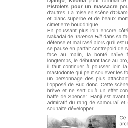
Django
,
Keoma
pour l'ambiance 
Pistolets pour un massacre
pour
d'autres. La mise en scène d'Okamot
et blanc superbe et de beaux mom
cimetierre bouddhique.
En poussant plus loin encore côt
Nakadai de
Terence Hill
dans sa fa
défense et mal rasé alors qu’il est 
se pause en parfait contrepoid de Na
face au malin, la bonté naïve 
longtemps, le débutant face au pro,
il faut continuer à pousser loin 
mastodonte qui peut soulever les 
un personnage des plus attachant 
l’opposé de Bud donc. Cette scène
brève et ne sert qu’à un effet co
baffe de Spencer. Hanji est avant t
admiratif du rang de samouraï et 
souhaite développer.
Ce
arc