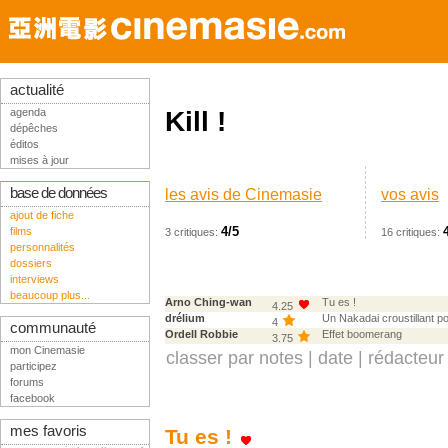
actualité
agenda
Kill !
dépêches
éditos
mises à jour
base de données
les avis de Cinemasie
vos avis
ajout de fiche
4/5
films
3 critiques:
16 critiques:
personnalités
dossiers
interviews
beaucoup plus...
Arno Ching-wan
Tu es !
4.25
drélium
Un Nakadai croustillant po
4
communauté
Ordell Robbie
Effet boomerang
3.75
mon Cinemasie
classer par
notes
|
date
|
rédacteur
participez
forums
facebook
mes favoris
Tu es !