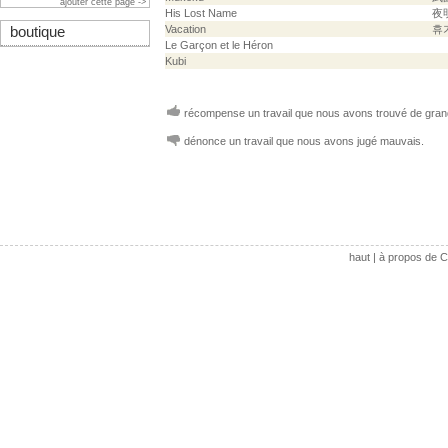
ajouter cette page ->
His Lost Name
夜
Vacation
휴
boutique
Le Garçon et le Héron
Kubi
récompense un travail que nous avons trouvé de grand
dénonce un travail que nous avons jugé mauvais.
haut
|
à propos de C