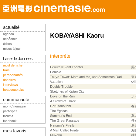
actualité
agenda
KOBAYASHI Kaoru
dépêches
éditos
mises à jour
interprète
base de données
ajout de fiche
Ecoute le vent chanter
風
films
Female
personnalités
Tokyo Tower: Mom and Me, and Sometimes Dad
東
dossiers
Vacation
休
interviews
Double Trouble
beaucoup plus...
Sketches of Kaitan City
Boys on the Run
ボ
communauté
A Crowd of Three
Haru tono tabi
春
mon Cinemasie
The Egoists
participez
Summer's End
夏
forums
The Great Passage
舟
facebook
Natsumi's Firefly
夏
mes favoris
A Man Called Pirate
海
Mukoku
武