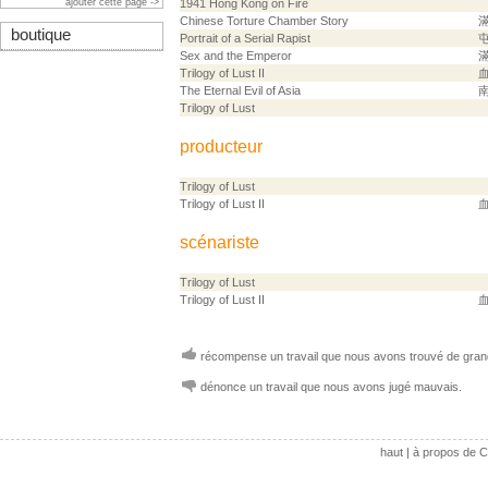
ajouter cette page ->
1941 Hong Kong on Fire
Chinese Torture Chamber Story
boutique
Portrait of a Serial Rapist
Sex and the Emperor
Trilogy of Lust II
The Eternal Evil of Asia
Trilogy of Lust
producteur
Trilogy of Lust
Trilogy of Lust II
scénariste
Trilogy of Lust
Trilogy of Lust II
récompense un travail que nous avons trouvé de grand
dénonce un travail que nous avons jugé mauvais.
haut
|
à propos de C