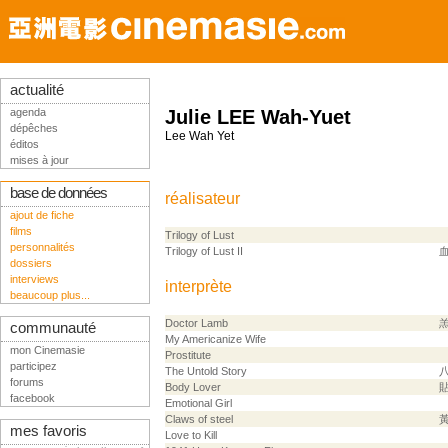
actualité
agenda
Julie LEE Wah-Yuet
dépêches
Lee Wah Yet
éditos
mises à jour
base de données
réalisateur
ajout de fiche
films
Trilogy of Lust
personnalités
Trilogy of Lust II
dossiers
interviews
interprète
beaucoup plus...
Doctor Lamb
communauté
My Americanize Wife
mon Cinemasie
Prostitute
participez
The Untold Story
forums
Body Lover
facebook
Emotional Girl
Claws of steel
mes favoris
Love to Kill