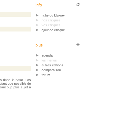
info
fiche du Blu-ray
nos critiques
vos critiques
ajout de critique
plus
agenda
les menus
autres editions
comparaison
forum
ts dans la base. Les
utant que possible de
beaucoup plus sujet à