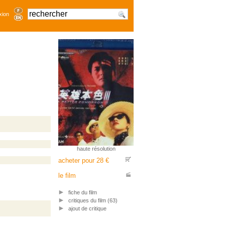
xion
haute résolution
acheter pour 28 €
le film
fiche du film
critiques du film (63)
ajout de critique