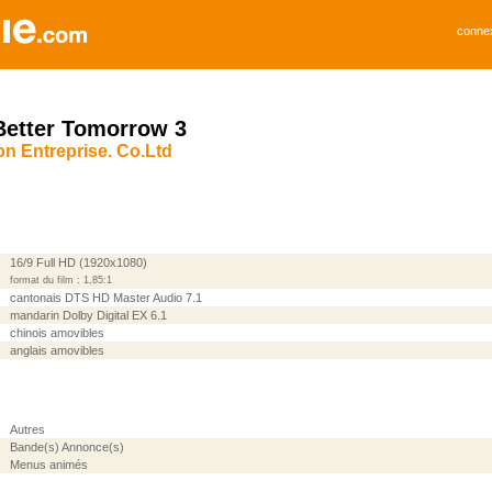
conne
Better Tomorrow 3
 Entreprise. Co.Ltd
16/9 Full HD (1920x1080)
format du film : 1,85:1
cantonais DTS HD Master Audio 7.1
mandarin Dolby Digital EX 6.1
chinois amovibles
anglais amovibles
Autres
Bande(s) Annonce(s)
Menus animés