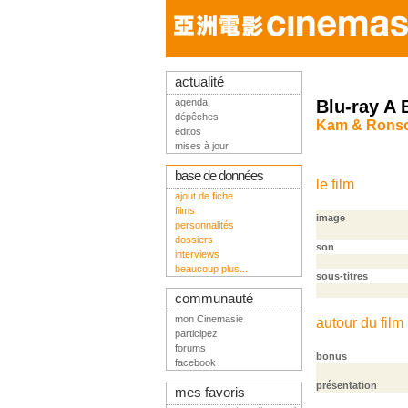
actualité
agenda
Blu-ray A 
dépêches
Kam & Ronson
éditos
mises à jour
base de données
le film
ajout de fiche
films
image
personnalités
dossiers
son
interviews
beaucoup plus...
sous-titres
communauté
mon Cinemasie
autour du film
participez
forums
bonus
facebook
présentation
mes favoris