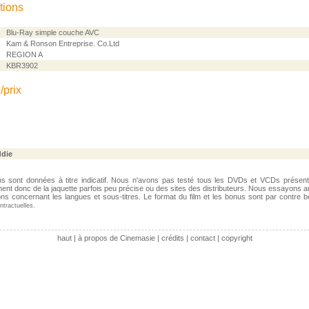
tions
Blu-Ray simple couche AVC
Kam & Ronson Entreprise. Co.Ltd
REGION A
KBR3902
/prix
ddie
ns sont données à titre indicatif. Nous n'avons pas testé tous les DVDs et VCDs présen
nent donc de la jaquette parfois peu précise ou des sites des distributeurs. Nous essayons a
tions concernant les langues et sous-titres. Le format du film et les bonus sont par contre 
tractuelles.
haut
|
à propos de Cinemasie
|
crédits
|
contact
|
copyright