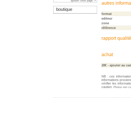
ajouter cette page ->
autres informa
boutique
format
editeur
zone
référence
rapport qualité
achat
28€
- ajouter au ca
NB : ces informatio
informations provien
vérifier les informa
caution.
Photos non con