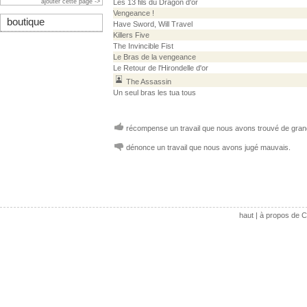
ajouter cette page ->
Les 13 fils du Dragon d'or
Vengeance !
boutique
Have Sword, Will Travel
Killers Five
The Invincible Fist
Le Bras de la vengeance
Le Retour de l'Hirondelle d'or
The Assassin
Un seul bras les tua tous
récompense un travail que nous avons trouvé de grand
dénonce un travail que nous avons jugé mauvais.
haut
|
à propos de C