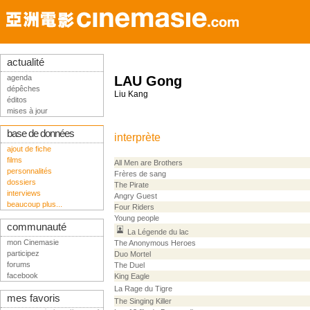
actualité
agenda
LAU Gong
dépêches
Liu Kang
éditos
mises à jour
base de données
interprète
ajout de fiche
films
All Men are Brothers
personnalités
Frères de sang
dossiers
The Pirate
interviews
Angry Guest
beaucoup plus...
Four Riders
Young people
communauté
La Légende du lac
mon Cinemasie
The Anonymous Heroes
participez
Duo Mortel
forums
The Duel
facebook
King Eagle
La Rage du Tigre
mes favoris
The Singing Killer