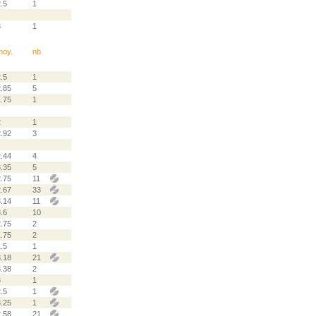
.5
1
3
1
moy.
nb
.5
1
2.85
5
1.75
1
2
1
2.92
3
2.44
4
3.35
5
2.75
11
2.67
33
3.14
11
.6
10
2.75
2
1.75
2
.5
1
3.18
21
3.38
2
3
1
.5
1
3.25
1
2.58
21