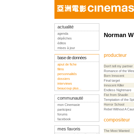
actualité
agenda
Norman W
dépêches
éditos
mises à jour
producteur
base de données
ajout de fiche
Don't tell my partner
films
Romance of the We
personnalités
Born Innocent
dossiers
Final target
interviews
Innocent Killer
beaucoup plus...
Endless Nightmare
Fist from Shaolin
communauté
Temptation of the Spi
Horror School
mon Cinemasie
Rebel Without A Cau
participez
forums
facebook
compositeur
mes favoris
The Most Wanted