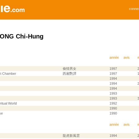
conne
ONG Chi-Hung
année
avis
偷情男女
1997
st Chamber
西廂艷譚
1997
1994
1994
2
1994
1993
1993
ritual World
1992
1990
se
1990
année
avis
龍虎新風雲
1994
2