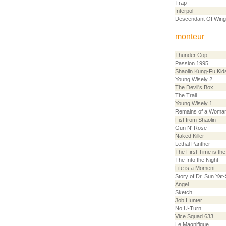
Trap
Interpol
Descendant Of Win
monteur
Thunder Cop
Passion 1995
Shaolin Kung-Fu Kid
Young Wisely 2
The Devil's Box
The Trail
Young Wisely 1
Remains of a Woma
Fist from Shaolin
Gun N' Rose
Naked Killer
Lethal Panther
The First Time is th
The Into the Night
Life is a Moment
Story of Dr. Sun Yat
Angel
Sketch
Job Hunter
No U-Turn
Vice Squad 633
Le Magnifique