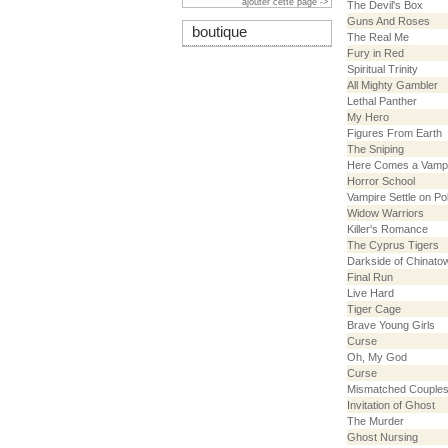
ajouter cette page ->
The Devil's Box
Guns And Roses
boutique
The Real Me
Fury in Red
Spiritual Trinity
All Mighty Gambler
Lethal Panther
My Hero
Figures From Earth
The Sniping
Here Comes a Vamp
Horror School
Vampire Settle on P
Widow Warriors
Killer's Romance
The Cyprus Tigers
Darkside of Chinato
Final Run
Live Hard
Tiger Cage
Brave Young Girls
Curse
Oh, My God
Curse
Mismatched Couple
Invitation of Ghost
The Murder
Ghost Nursing