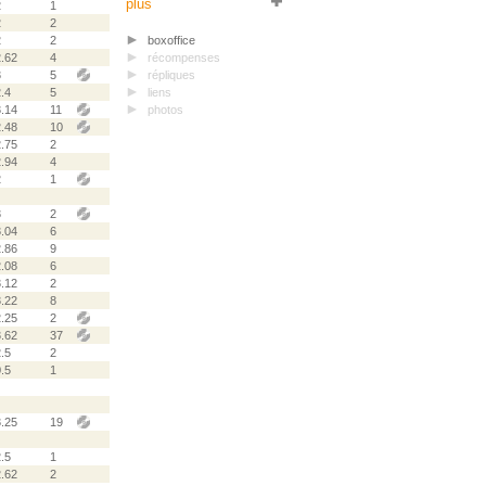
plus
2
1
2
2
2
2
boxoffice
2.62
4
récompenses
3
5
répliques
.4
5
liens
3.14
11
photos
2.48
10
2.75
2
2.94
4
2
1
3
2
3.04
6
2.86
9
2.08
6
3.12
2
3.22
8
2.25
2
3.62
37
.5
2
.5
1
3.25
19
.5
1
2.62
2