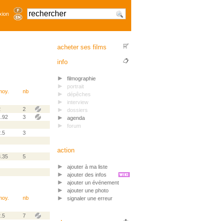
xion
acheter ses films
info
filmographie
portrait
moy.
nb
dépêches
interview
2
2
dossiers
1.92
3
agenda
forum
.5
3
action
3.35
5
ajouter à ma liste
ajouter des infos
ajouter un événement
ajouter une photo
moy.
nb
signaler une erreur
.5
7